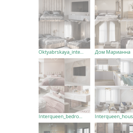
Oktyabrskaya_interqueen
Дом Марианна
Interqueen_bedroom
Interqueen_hou