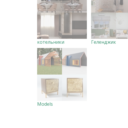
котельники
Геленджик
Models