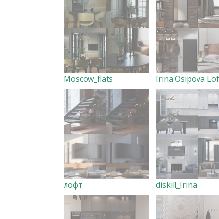
Moscow_flats
Irina Osipova Lof
лофт
diskill_Irina