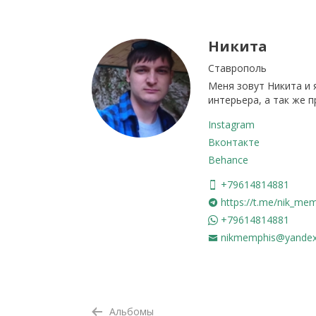
Никита
Ставрополь
Меня зовут Никита и 
интерьера, а так же 
Instagram
Вконтакте
Behance
+79614814881
https://t.me/nik_me
+79614814881
nikmemphis@yandex
Альбомы